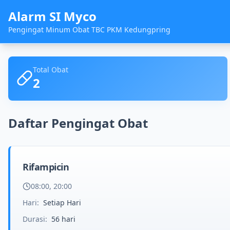
Alarm SI Myco
Pengingat Minum Obat TBC PKM Kedungpring
Total Obat
2
Daftar Pengingat Obat
Rifampicin
08:00, 20:00
Hari:
Setiap Hari
Durasi:
56
hari