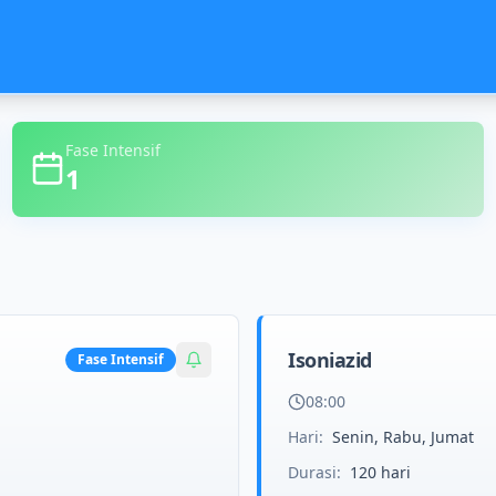
Fase Intensif
1
Isoniazid
Fase
Intensif
08:00
Hari:
Senin, Rabu, Jumat
Durasi:
120
hari